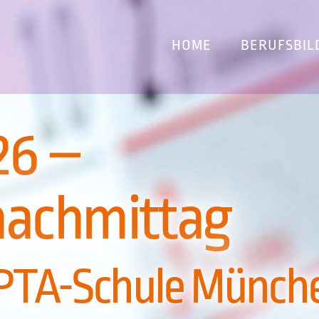
HOME
BERUFSBIL
26 –
achmittag
-Schule Münch