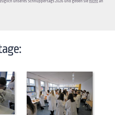
bezüglich unseres Schnuppertags 2026 und geben sie
nicht
an
tage: