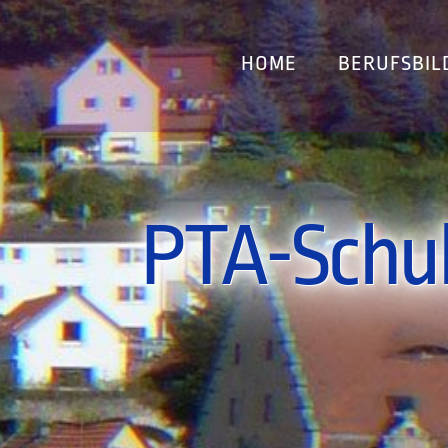
HOME
BERUFSBIL
PTA-Schu