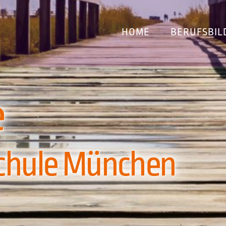
HOME
BERUFSBIL
e
ule München