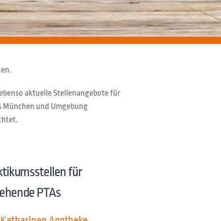
hen.
ebenso aktuelle Stellenangebote für
aus München und Umgebung
chtet.
ktikumsstellen für
ehende PTAs
Katharinen Apotheke