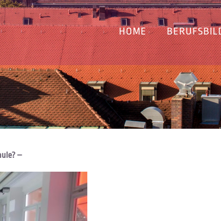
HOME
BERUFSBIL
hule? –