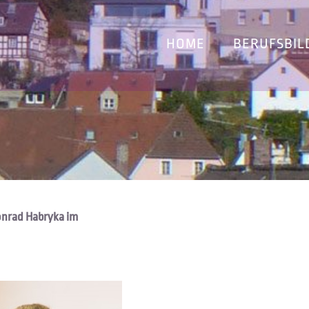
HOME
BERUFSBIL
Konrad Habryka im